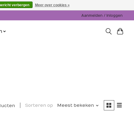
bericht verbergen
Meer over cookies »
Aanmelden / Inloggen
n
Sorteren op
Meest bekeken
ducten