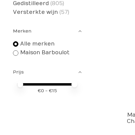
Gedistilleerd
(805)
Versterkte wijn
(57)
Merken
Alle merken
Maison Barboulot
Prijs
Minimale prijswaarde
Price maximum value
€
0
- €
15
Ma
Ch