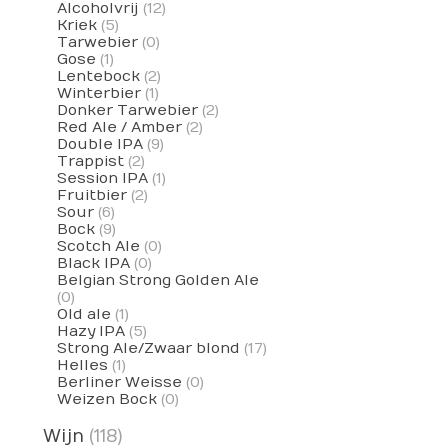
Alcoholvrij
(12)
Kriek
(5)
Tarwebier
(0)
Gose
(1)
Lentebock
(2)
Winterbier
(1)
Donker Tarwebier
(2)
Red Ale / Amber
(2)
Double IPA
(9)
Trappist
(2)
Session IPA
(1)
Fruitbier
(2)
Sour
(6)
Bock
(9)
Scotch Ale
(0)
Black IPA
(0)
Belgian Strong Golden Ale
(0)
Old ale
(1)
Hazy IPA
(5)
Strong Ale/Zwaar blond
(17)
Helles
(1)
Berliner Weisse
(0)
Weizen Bock
(0)
Wijn
(118)