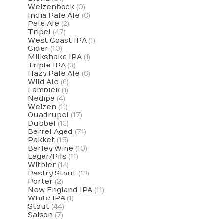
Weizenbock
(0)
India Pale Ale
(0)
Pale Ale
(2)
Tripel
(47)
West Coast IPA
(1)
Cider
(10)
Milkshake IPA
(1)
Triple IPA
(3)
Hazy Pale Ale
(0)
Wild Ale
(6)
Lambiek
(1)
Nedipa
(4)
Weizen
(11)
Quadrupel
(17)
Dubbel
(13)
Barrel Aged
(71)
Pakket
(15)
Barley Wine
(10)
Lager/Pils
(11)
Witbier
(14)
Pastry Stout
(13)
Porter
(2)
New England IPA
(11)
White IPA
(1)
Stout
(44)
Saison
(7)