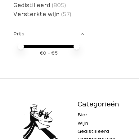
Gedistilleerd
(805)
Versterkte wijn
(57)
Prijs
Minimale prijswaarde
Price maximum value
€
0
- €
5
Categorieën
Bier
Wijn
Gedistilleerd