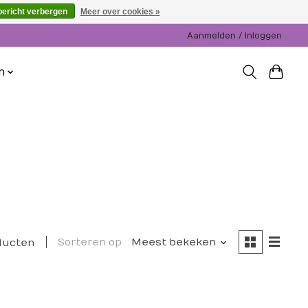
bericht verbergen
Meer over cookies »
Aanmelden / Inloggen
n
Sorteren op
Meest bekeken
ducten