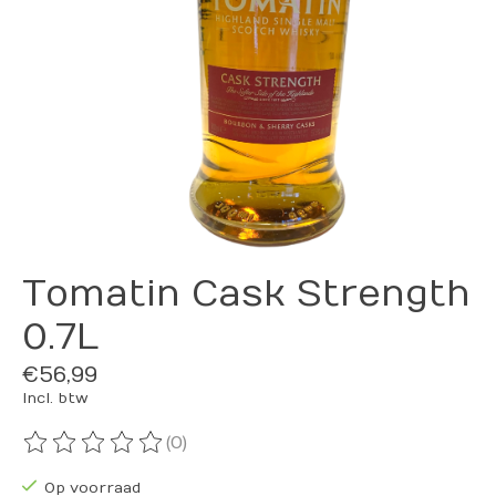
Tomatin Cask Strength
0.7L
€56,99
Incl. btw
(0)
De beoordeling van dit product is
0
van de 5
Op voorraad