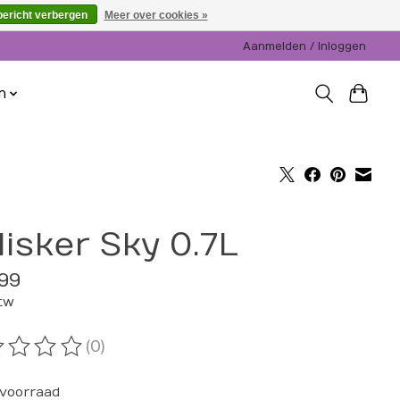
bericht verbergen
Meer over cookies »
Aanmelden / Inloggen
n
lisker Sky 0.7L
99
btw
(0)
oordeling van dit product is
0
van de 5
voorraad