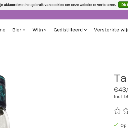
 je akkoord met het gebruik van cookies om onze website te verbeteren.
Dit 
me
Bier
Wijn
Gedistilleerd
Versterkte wij
Ta
€43,
Incl. 
De be
Op 