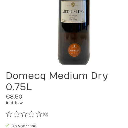
Domecq Medium Dry
0.75L
€8,50
Incl. btw
(0)
De beoordeling van dit product is
0
van de 5
Op voorraad