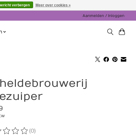
bericht verbergen
Meer over cookies »
Aanmelden / Inloggen
n
heldebrouwerij
ezuiper
9
btw
(0)
oordeling van dit product is
0
van de 5