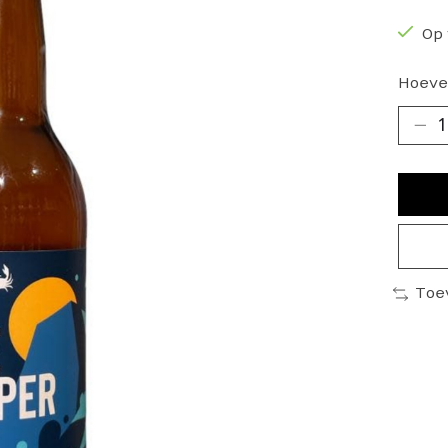
Op 
Hoeve
Toe