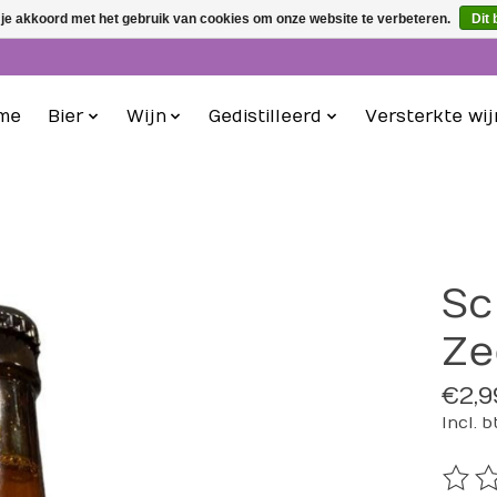
 je akkoord met het gebruik van cookies om onze website te verbeteren.
Dit 
me
Bier
Wijn
Gedistilleerd
Versterkte wij
Sc
Ze
€2,9
Incl. 
De be