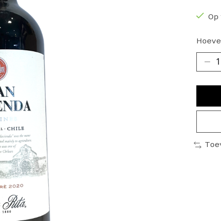
Op 
Hoeve
Toe