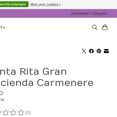
bericht verbergen
Meer over cookies »
Aanmelden / Inloggen
n
nta Rita Gran
cienda Carmenere
0
btw
(0)
oordeling van dit product is
0
van de 5