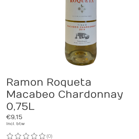
Ramon Roqueta
Macabeo Chardonnay
0,75L
€9,15
Incl. btw
(0)
De beoordeling van dit product is
0
van de 5