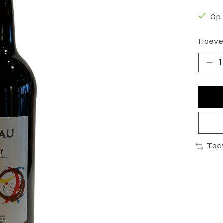
Op 
Hoeve
Toe