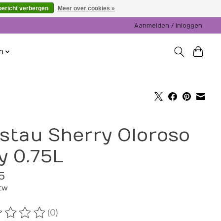
bericht verbergen
Meer over cookies »
Aanmelden / Inloggen
n
stau Sherry Oloroso
y 0.75L
5
btw
(0)
oordeling van dit product is
0
van de 5