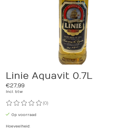
Linie Aquavit 0.7L
€27,99
Incl. btw
(0)
De beoordeling van dit product is
0
van de 5
Op voorraad
Hoeveelheid: