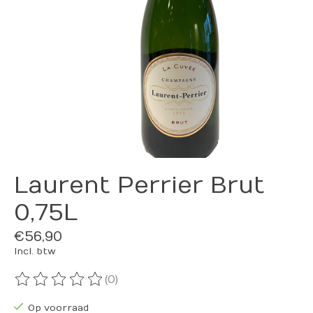
Laurent Perrier Brut
0,75L
€56,90
Incl. btw
(0)
De beoordeling van dit product is
0
van de 5
Op voorraad