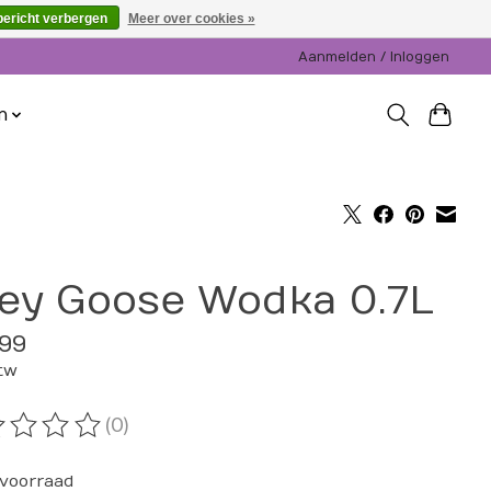
bericht verbergen
Meer over cookies »
Aanmelden / Inloggen
n
ey Goose Wodka 0.7L
99
btw
(0)
oordeling van dit product is
0
van de 5
voorraad