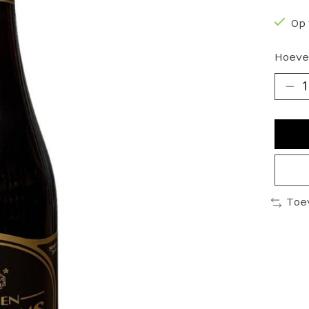
Op 
Hoeve
Toe