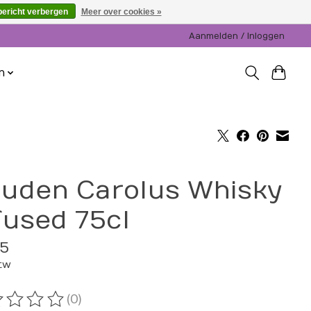
bericht verbergen
Meer over cookies »
Aanmelden / Inloggen
n
uden Carolus Whisky
fused 75cl
95
btw
(0)
oordeling van dit product is
0
van de 5