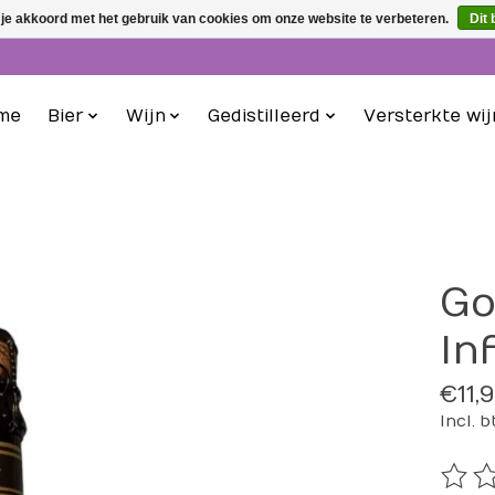
 je akkoord met het gebruik van cookies om onze website te verbeteren.
Dit 
me
Bier
Wijn
Gedistilleerd
Versterkte wij
Go
In
€11,
Incl. 
De be