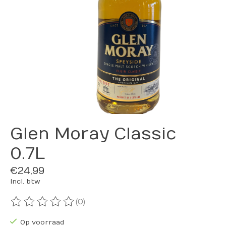
Glen Moray Classic
0.7L
€24,99
Incl. btw
(0)
De beoordeling van dit product is
0
van de 5
Op voorraad