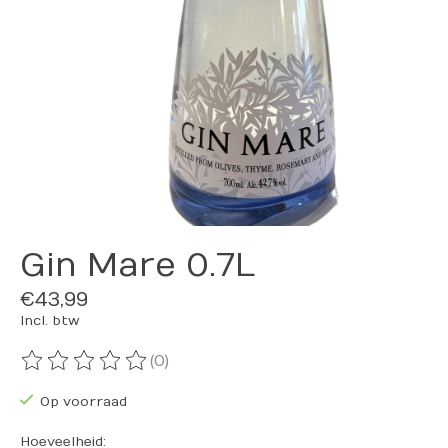
Gin Mare 0.7L
€43,99
Incl. btw
(0)
De beoordeling van dit product is
0
van de 5
Op voorraad
Hoeveelheid: