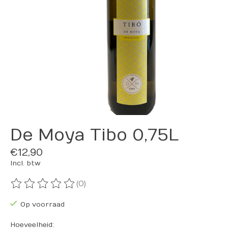
De Moya Tibo 0,75L
€12,90
Incl. btw
(0)
De beoordeling van dit product is
0
van de 5
Op voorraad
Hoeveelheid: