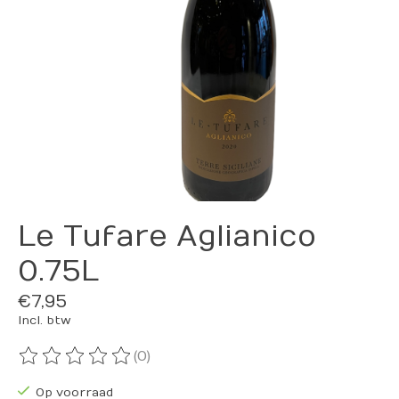
Le Tufare Aglianico
0.75L
€7,95
Incl. btw
(0)
De beoordeling van dit product is
0
van de 5
Op voorraad