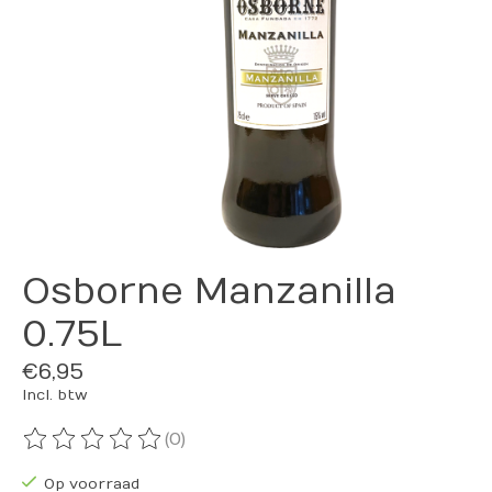
Osborne Manzanilla
0.75L
€6,95
Incl. btw
(0)
De beoordeling van dit product is
0
van de 5
Op voorraad