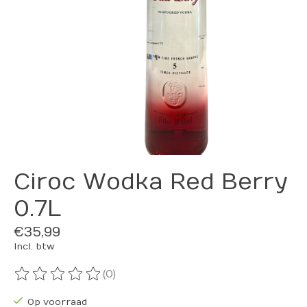
Ciroc Wodka Red Berry
0.7L
€35,99
Incl. btw
(0)
De beoordeling van dit product is
0
van de 5
Op voorraad