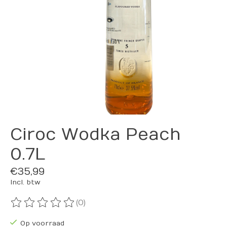
Ciroc Wodka Peach
0.7L
€35,99
Incl. btw
(0)
De beoordeling van dit product is
0
van de 5
Op voorraad