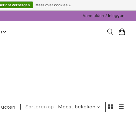
bericht verbergen
Meer over cookies »
Aanmelden / Inloggen
n
Sorteren op
Meest bekeken
ducten