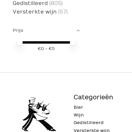
Gedistilleerd
(805)
Versterkte wijn
(57)
Prijs
Minimale prijswaarde
Price maximum value
€
0
- €
5
Categorieën
Bier
Wijn
Gedistilleerd
Versterkte wijn