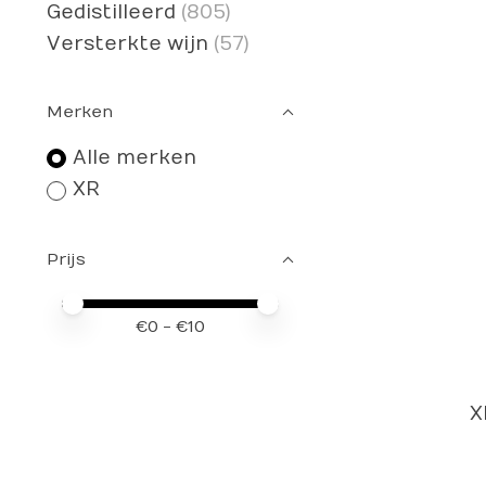
Gedistilleerd
(805)
Versterkte wijn
(57)
Merken
Alle merken
XR
Prijs
Minimale prijswaarde
Price maximum value
€
0
- €
10
X