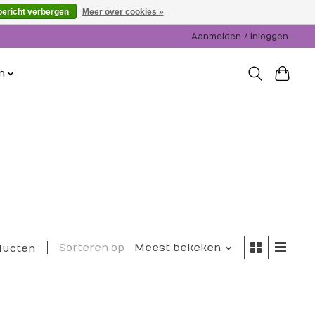
bericht verbergen
Meer over cookies »
Aanmelden / Inloggen
n
Sorteren op
Meest bekeken
ducten