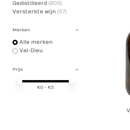
Gedistilleerd
(805)
Versterkte wijn
(57)
Merken
Alle merken
Val-Dieu
Prijs
Minimale prijswaarde
Price maximum value
€
0
- €
5
V