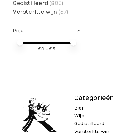
Gedistilleerd
(805)
Versterkte wijn
(57)
Prijs
Minimale prijswaarde
Price maximum value
€
0
- €
5
Categorieën
Bier
Wijn
Gedistilleerd
Versterkte wijn