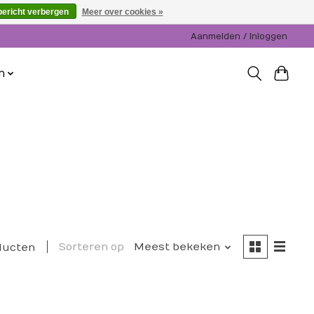
bericht verbergen
Meer over cookies »
Aanmelden / Inloggen
n
Sorteren op
Meest bekeken
ducten