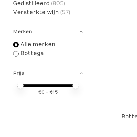
Gedistilleerd
(805)
Versterkte wijn
(57)
Merken
Alle merken
Bottega
Prijs
Minimale prijswaarde
Price maximum value
€
0
- €
15
Bott