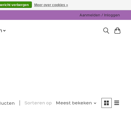
bericht verbergen
Meer over cookies »
Aanmelden / Inloggen
n
Sorteren op
Meest bekeken
ducten