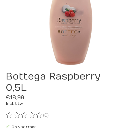
Bottega Raspberry
0,5L
€18,99
Incl. btw
(0)
De beoordeling van dit product is
0
van de 5
Op voorraad