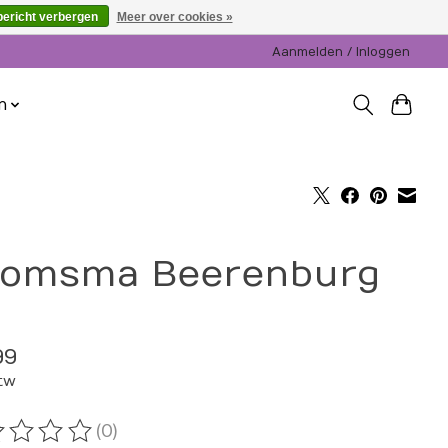
bericht verbergen
Meer over cookies »
Aanmelden / Inloggen
n
omsma Beerenburg
99
btw
(0)
oordeling van dit product is
0
van de 5