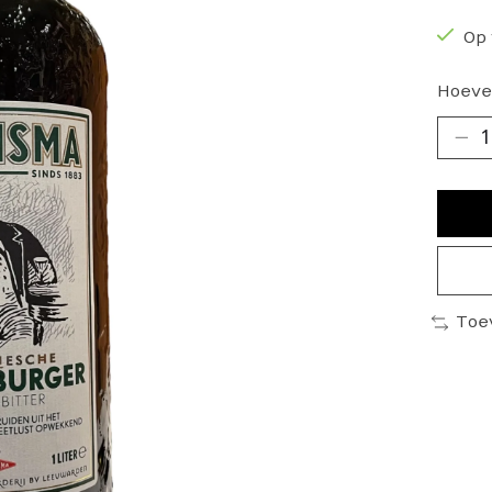
Op 
Hoeve
Toe