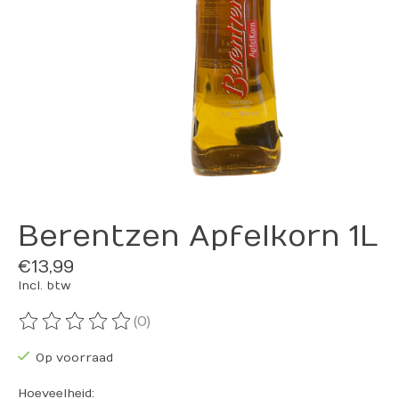
Berentzen Apfelkorn 1L
€13,99
Incl. btw
(0)
De beoordeling van dit product is
0
van de 5
Op voorraad
Hoeveelheid: