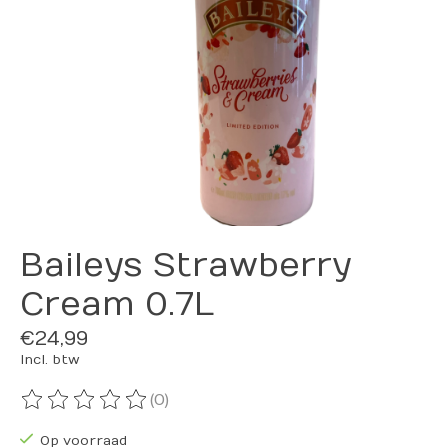
Baileys Strawberry
Cream 0.7L
€24,99
Incl. btw
(0)
De beoordeling van dit product is
0
van de 5
Op voorraad