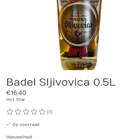
Badel Sljivovica 0.5L
€16,40
Incl. btw
(0)
De beoordeling van dit product is
0
van de 5
Op voorraad
Hoeveelheid: