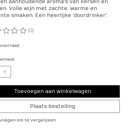
e en aanhoudende aroma's van kersen en
en. Volle wijn met zachte, warme en
nte smaken. Een heerlijke 'doordrinker'.
(0)
oordeling van dit product is
0
van de 5
voorraad
elheid:
Toevoegen aan winkelwagen
Plaats bestelling
voegen om te vergelijken