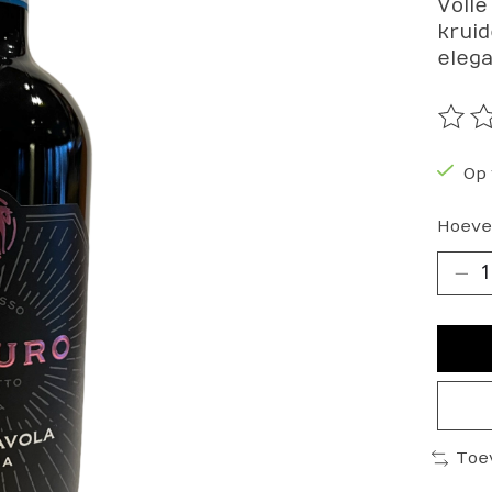
Voll
kruid
elega
De be
Op 
Hoeve
Toe