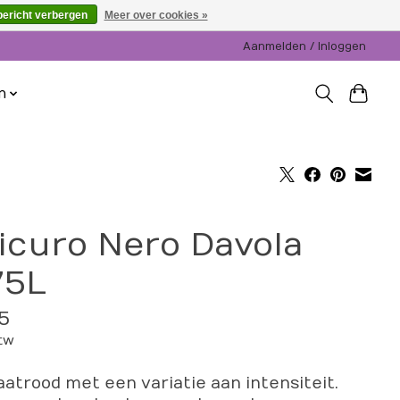
bericht verbergen
Meer over cookies »
Aanmelden / Inloggen
n
icuro Nero Davola
75L
5
btw
atrood met een variatie aan intensiteit.